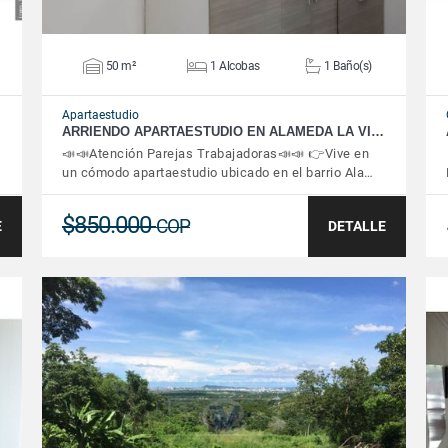
50 m²
1 Alcobas
1 Baño(s)
Apartaestudio
ARRIENDO APARTAESTUDIO EN ALAMEDA LA VI…
📣📣Atención Parejas Trabajadoras📣📣 👉Vive en
un cómodo apartaestudio ubicado en el barrio Ala…
$850.000
COP
E
DETALLE
VER DETALLES