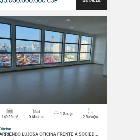
$5.000.000.000
COP
DETALLE
VER DETALLES
1 Garaje
149.89 m²
0 Alcobas
2 Baño(s)
Oficina
ARRIENDO LUJOSA OFICINA FRENTE A SOCIED…