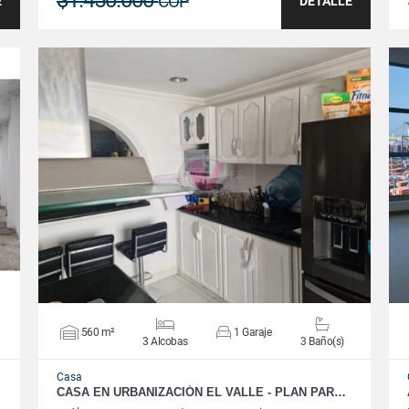
$1.450.000
COP
E
DETALLE
VER DETALLES
560 m²
1 Garaje
3 Alcobas
3 Baño(s)
Casa
CASA EN URBANIZACIÓN EL VALLE - PLAN PAR…