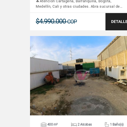
🔥Atención Cartagena, Barranquilla, Bogotá,
Medellín, Cali y otras ciudades. Abra sucursal de…
$4.990.000
COP
DETALL
VER DETALLES
400 m²
2 Alcobas
1 Baño(s)