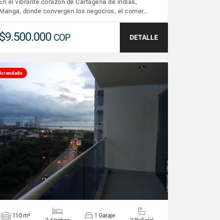
En el vibrante corazón de Cartagena de indias,
Manga, donde convergen los negocios, el comer…
$9.500.000
COP
DETALLE
Arrendado
VER DETALLES
110 m²
1 Garaje