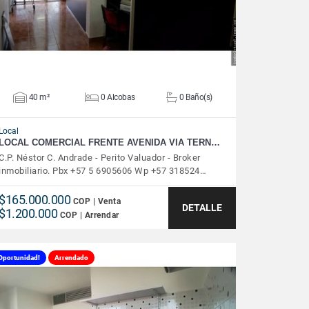
40 m²
0 Alcobas
0 Baño(s)
Local
LOCAL COMERCIAL FRENTE AVENIDA VIA TERN…
C.P. Néstor C. Andrade - Perito Valuador - Broker
inmobiliario. Pbx +57 5 6905606 Wp +57 318524…
$165.000.000
COP | Venta
DETALLE
$1.200.000
COP | Arrendar
Oportunidad!
Arrendado