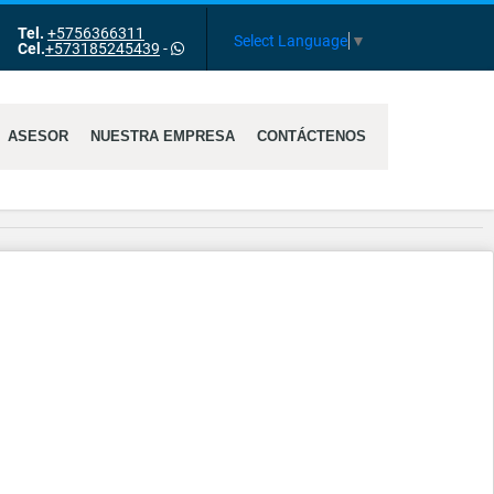
Tel.
+5756366311
Select Language
▼
Cel.
+573185245439
-
ASESOR
NUESTRA EMPRESA
CONTÁCTENOS