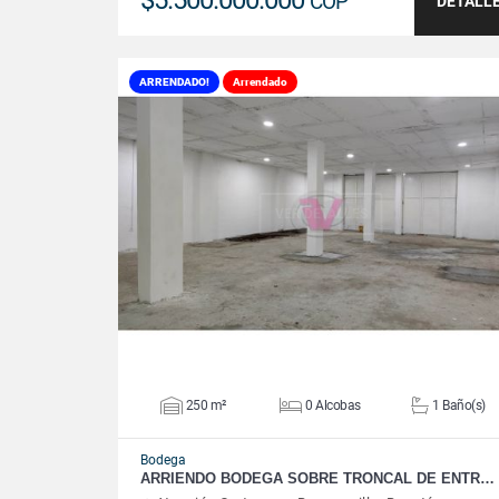
$5.500.000.000
COP
DETALL
ARRENDADO!
Arrendado
VER DETALLES
250 m²
0 Alcobas
1 Baño(s)
Bodega
ARRIENDO BODEGA SOBRE TRONCAL DE ENTR…