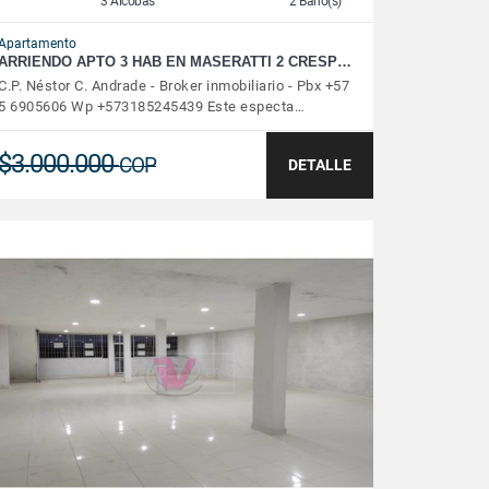
3 Alcobas
2 Baño(s)
Apartamento
ARRIENDO APTO 3 HAB EN MASERATTI 2 CRESP…
C.P. Néstor C. Andrade - Broker inmobiliario - Pbx +57
5 6905606 Wp +573185245439 Este especta…
$3.000.000
COP
DETALLE
VER DETALLES