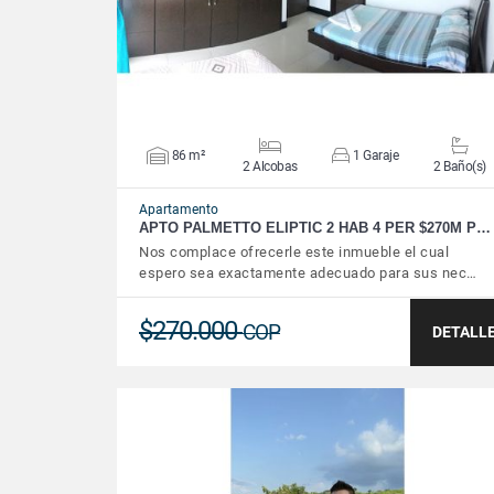
86 m²
1 Garaje
2 Alcobas
2 Baño(s)
Apartamento
APTO PALMETTO ELIPTIC 2 HAB 4 PER $270M P…
Nos complace ofrecerle este inmueble el cual
espero sea exactamente adecuado para sus nec…
$270.000
COP
DETALL