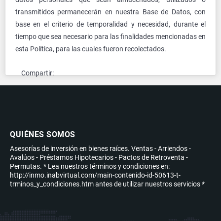
transmitidos permanecerán en nuestra Base de Datos, con
base en el criterio de temporalidad y necesidad, durante el
tiempo que sea necesario para las finalidades mencionadas en
esta Política, para las cuales fueron recolectados.
Compartir:
QUIÉNES SOMOS
Asesorías de inversión en bienes raíces. Ventas - Arriendos -
Avalúos - Préstamos Hipotecarios - Pactos de Retroventa -
Permutas. * Lea nuestros términos y condiciones en:
http://inmo.inabvirtual.com/main-contenido-id-50613-t-
trminos_y_condiciones.htm antes de utilizar nuestros servicios *