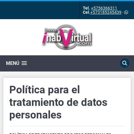
Tel.
+5756366311
Cel.
+573185245439
-
MENÚ
Política para el
tratamiento de datos
personales