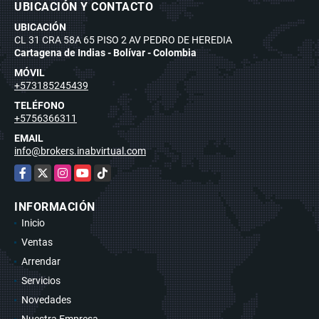
UBICACIÓN Y CONTACTO
UBICACIÓN
CL 31 CRA 58A 65 PISO 2 AV PEDRO DE HEREDIA
Cartagena de Indias - Bolívar - Colombia
MÓVIL
+573185245439
TELÉFONO
+5756366311
EMAIL
info@brokers.inabvirtual.com
Facebook
X
Instagram
YouTube
TikTok
INFORMACIÓN
Inicio
Ventas
Arrendar
Servicios
Novedades