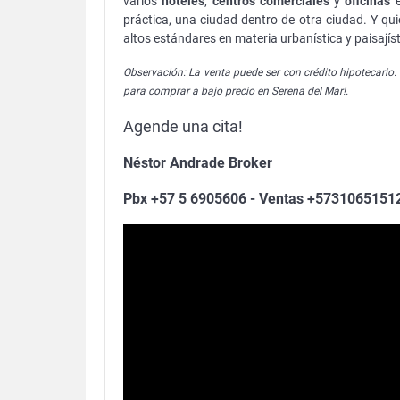
varios
hoteles
,
centros comerciales
y
oficinas
e
práctica, una ciudad dentro de otra ciudad. Y qui
altos estándares en materia urbanística y paisajís
Observación: La venta puede ser con crédito hipotecario.
para comprar a bajo precio en Serena del Mar!.
Agende una cita!
Néstor Andrade Broker
Pbx +57 5 6905606 - Ventas +573106515