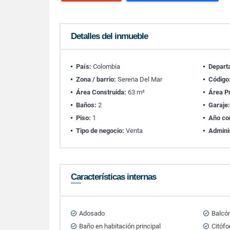
Detalles del inmueble
País:
Colombia
Depart
Zona / barrio:
Serena Del Mar
Código
Área Construida:
63 m²
Área P
Baños:
2
Garaje
Piso:
1
Año co
Tipo de negocio:
Venta
Admini
Características internas
Adosado
Balcó
Baño en habitación principal
Citófo