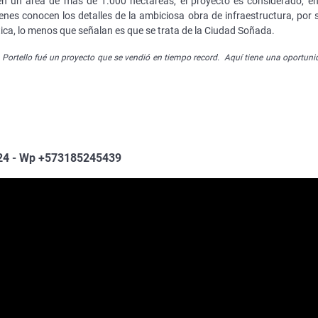
n un área de más de 1.000 hectáreas, el proyecto es considerado, en
enes conocen los detalles de la ambiciosa obra de infraestructura, por 
tica, lo menos que señalan es que se trata de la Ciudad Soñada.
 Portello fué un proyecto que se vendió en tiempo record. Aquí tiene una oportun
124 - Wp +573185245439