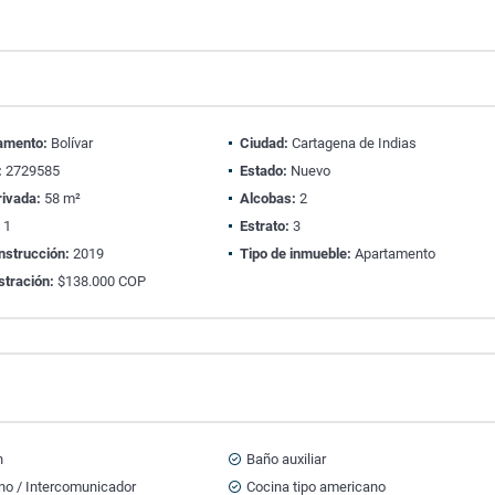
amento:
Bolívar
Ciudad:
Cartagena de Indias
:
2729585
Estado:
Nuevo
rivada:
58 m²
Alcobas:
2
:
1
Estrato:
3
nstrucción:
2019
Tipo de inmueble:
Apartamento
stración:
$138.000 COP
n
Baño auxiliar
no / Intercomunicador
Cocina tipo americano