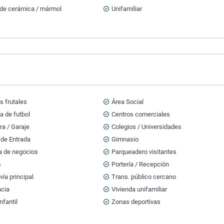
 de cerámica / mármol
Unifamiliar
s frutales
Área Social
a de futbol
Centros comerciales
a / Garaje
Colegios / Universidades
 de Entrada
Gimnasio
a de negocios
Parqueadero visitantes
s
Portería / Recepción
vía principal
Trans. público cercano
ncia
Vivienda unifamiliar
nfantil
Zonas deportivas