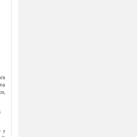
ara
una
os,
s
e
y