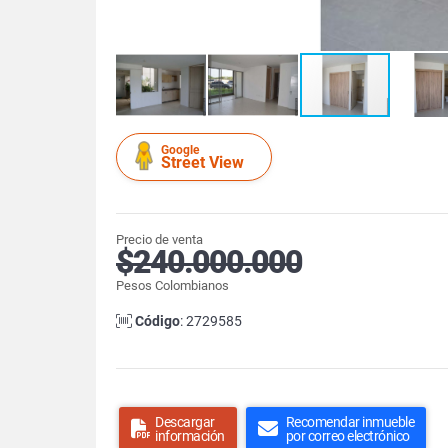
Google
Street View
Precio de venta
$240.000.000
Pesos Colombianos
Código
: 2729585
Descargar
Recomendar inmueble
información
por correo electrónico