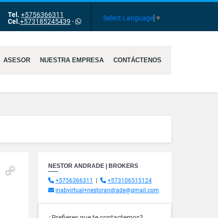
Tel.
+5756366311
Select Language
▼
Cel.
+573185245439
-
ASESOR
NUESTRA EMPRESA
CONTÁCTENOS
NESTOR ANDRADE | BROKERS
+5756366311
|
+573106515124
inabvirtual+nestorandrade@gmail.com
¿Prefieres que te contactemos?