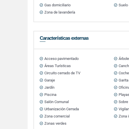
Gas domiciliario
Suelo
Zona de lavandería
Características externas
Acceso pavimentado
Árbole
Áreas Turísticas
Canch
Circuito cerrado de TV
Cocher
Garaje
Garita
Jardín
Oficin
Piscina
Playa
Salón Comunal
Sobre 
Urbanización Cerrada
Vigila
Zona comercial
Zona i
Zonas verdes