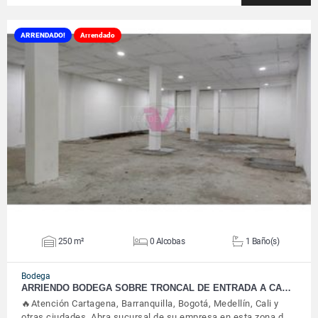
ARRENDADO!
Arrendado
VER DETALLES
250 m²
0 Alcobas
1 Baño(s)
Bodega
ARRIENDO BODEGA SOBRE TRONCAL DE ENTRADA A CA…
🔥Atención Cartagena, Barranquilla, Bogotá, Medellín, Cali y
otras ciudades. Abra sucursal de su empresa en esta zona d…