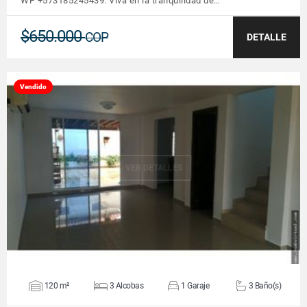
WP +573185245439. Viva en la tranquilidad de…
$650.000
COP
DETALLE
Vendido
VER DETALLES
120 m²
3 Alcobas
1 Garaje
3 Baño(s)