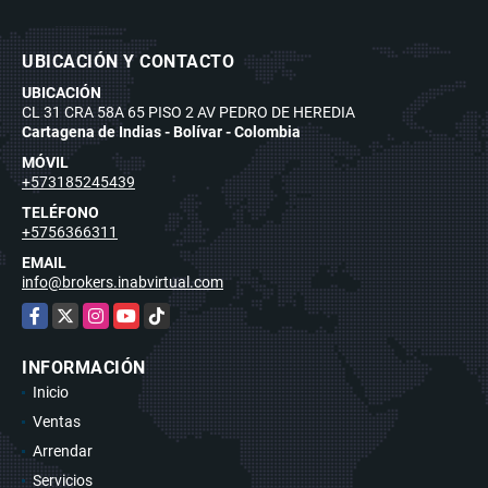
UBICACIÓN Y CONTACTO
UBICACIÓN
CL 31 CRA 58A 65 PISO 2 AV PEDRO DE HEREDIA
Cartagena de Indias - Bolívar - Colombia
MÓVIL
+573185245439
TELÉFONO
+5756366311
EMAIL
info@brokers.inabvirtual.com
Facebook
X
Instagram
YouTube
TikTok
INFORMACIÓN
Inicio
Ventas
Arrendar
Servicios