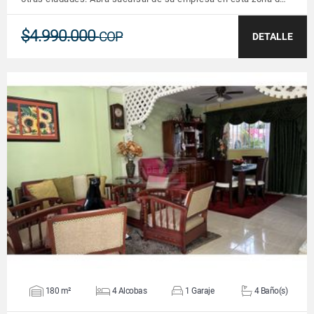
$4.990.000
COP
DETALLE
VER DETALLES
180 m²
4 Alcobas
1 Garaje
4 Baño(s)