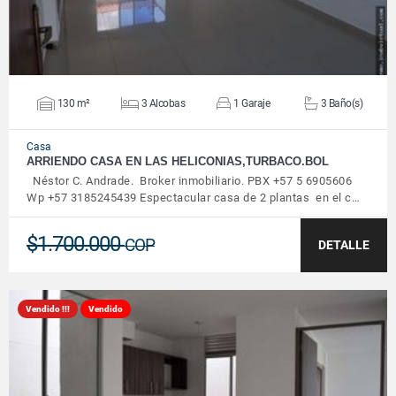
130 m²
3 Alcobas
1 Garaje
3 Baño(s)
Casa
ARRIENDO CASA EN LAS HELICONIAS,TURBACO.BOL
Néstor C. Andrade. Broker inmobiliario. PBX +57 5 6905606
Wp +57 3185245439 Espectacular casa de 2 plantas en el c…
$1.700.000
COP
DETALLE
Vendido !!!
Vendido