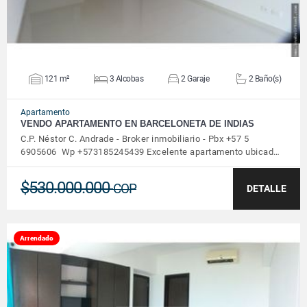
121 m²
3 Alcobas
2 Garaje
2 Baño(s)
Apartamento
VENDO APARTAMENTO EN BARCELONETA DE INDIAS
C.P. Néstor C. Andrade - Broker inmobiliario - Pbx +57 5
6905606 Wp +573185245439 Excelente apartamento ubicad…
$530.000.000
COP
DETALLE
Arrendado