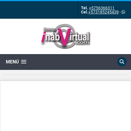
Tel.
+5756366311
Cel.
+573185245439
-
MENÚ