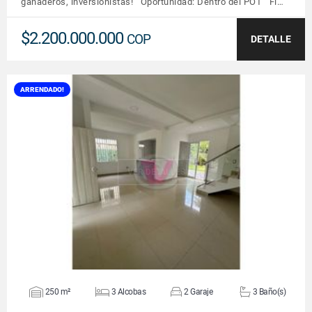
ganaderos, inversionistas! Oportunidad: Dentro del POT Fi…
$2.200.000.000
COP
DETALLE
ARRENDADO!
VER DETALLES
250 m²
3 Alcobas
2 Garaje
3 Baño(s)