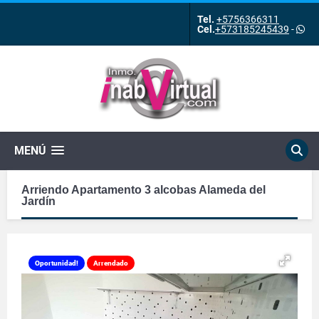
Tel.
+5756366311
Cel.
+573185245439
-
MENÚ
Arriendo Apartamento 3 alcobas Alameda del
Jardín
Oportunidad!
Arrendado