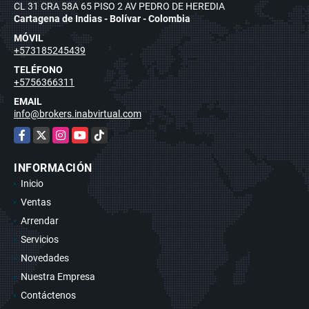
CL 31 CRA 58A 65 PISO 2 AV PEDRO DE HEREDIA
Cartagena de Indias - Bolívar - Colombia
MÓVIL
+573185245439
TELÉFONO
+5756366311
EMAIL
info@brokers.inabvirtual.com
Facebook
X
Instagram
YouTube
TikTok
INFORMACIÓN
Inicio
Ventas
Arrendar
Servicios
Novedades
Nuestra Empresa
Contáctenos