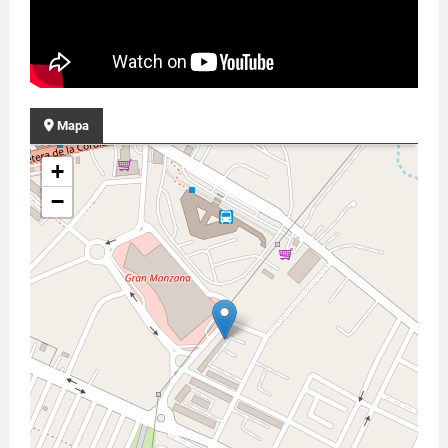
Mapa
+
−