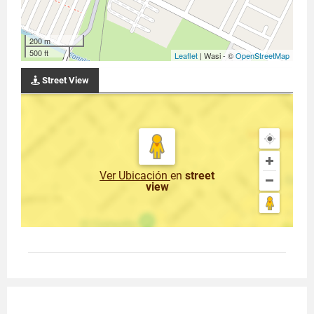
200 m
500 ft
Leaflet
| Wasi - ©
OpenStreetMap
Street View
Ver Ubicación
en
street
view