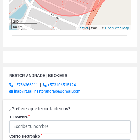
200 m
500 ft
Leaflet
| Wasi - ©
OpenStreetMap
NESTOR ANDRADE | BROKERS
+5756366311
|
+573106515124
inabvirtual+nestorandrade@gmail.com
¿Prefieres que te contactemos?
*
Tu nombre
*
Correo electrónico