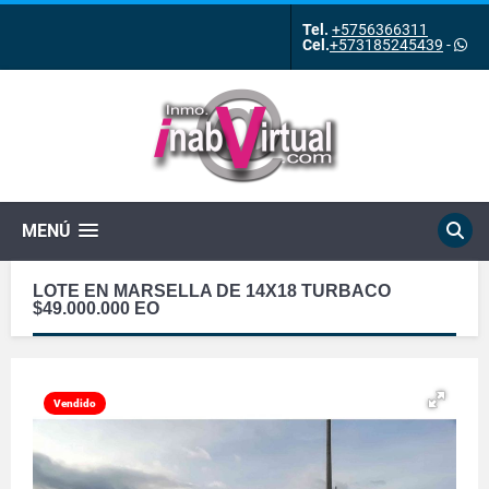
Tel.
+5756366311
Cel.
+573185245439
-
MENÚ
LOTE EN MARSELLA DE 14X18 TURBACO
$49.000.000 EO
Vendido