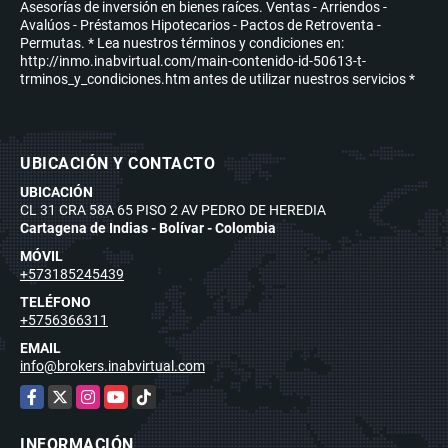
Asesorías de inversión en bienes raíces. Ventas - Arriendos -
Avalúos - Préstamos Hipotecarios - Pactos de Retroventa -
Permutas. * Lea nuestros términos y condiciones en:
http://inmo.inabvirtual.com/main-contenido-id-50613-t-
trminos_y_condiciones.htm antes de utilizar nuestros servicios *
UBICACIÓN Y CONTACTO
UBICACIÓN
CL 31 CRA 58A 65 PISO 2 AV PEDRO DE HEREDIA
Cartagena de Indias - Bolívar - Colombia
MÓVIL
+573185245439
TELÉFONO
+5756366311
EMAIL
info@brokers.inabvirtual.com
Facebook
X
Instagram
YouTube
TikTok
INFORMACIÓN