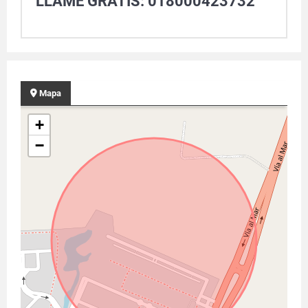
LLAME GRATIS: 018000423732
Mapa
+
−