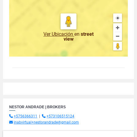
Ver Ubicación
en
street
view
NESTOR ANDRADE | BROKERS
+5756366311
|
+573106515124
inabvirtual+nestorandrade@gmail.com