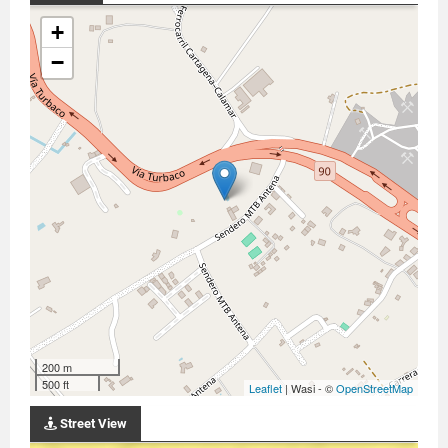
+
−
200 m
500 ft
Leaflet
| Wasi - ©
OpenStreetMap
Street View