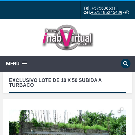
Tel.
+5756366311
Cel.
+573185245439
-
MENÚ
EXCLUSIVO LOTE DE 10 X 50 SUBIDA A
TURBACO