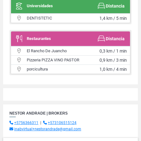
Universidades
Distancia
DENTISTETIC
1,4 km / 5 min
Restaurantes
Distancia
El Rancho De Juancho
0,3 km / 1 min
Pizzeria PIZZA VINO PASTOR
0,9 km / 3 min
porcicultura
1,0 km / 4 min
NESTOR ANDRADE | BROKERS
+5756366311
|
+573106515124
inabvirtual+nestorandrade@gmail.com