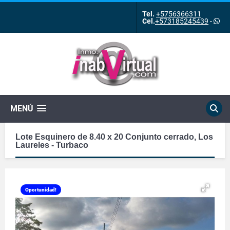
Tel.
+5756366311
Cel.
+573185245439
-
MENÚ
Lote Esquinero de 8.40 x 20 Conjunto cerrado, Los
Laureles - Turbaco
Oportunidad!