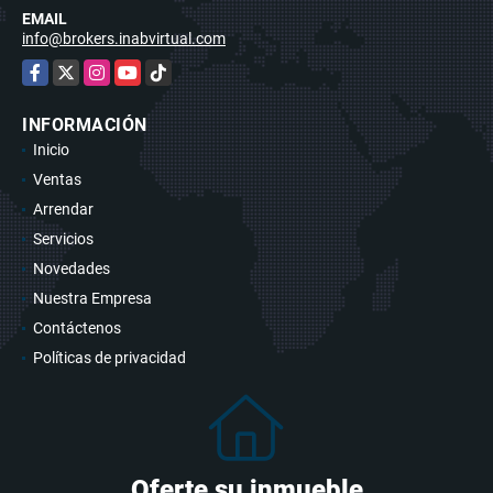
EMAIL
info@brokers.inabvirtual.com
Facebook
X
Instagram
YouTube
TikTok
INFORMACIÓN
Inicio
Ventas
Arrendar
Servicios
Novedades
Nuestra Empresa
Contáctenos
Políticas de privacidad
Oferte su inmueble