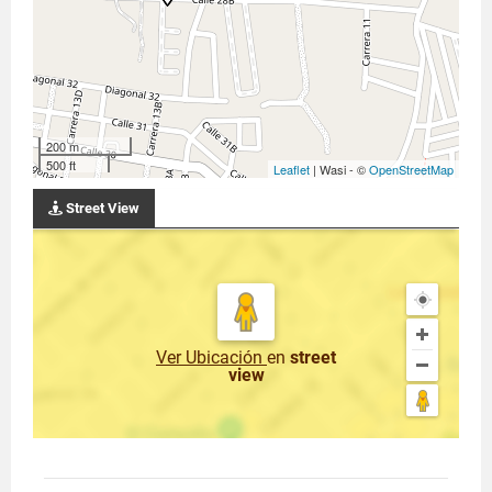
+573106515124
200 m
500 ft
Leaflet
| Wasi - ©
OpenStreetMap
Street View
Ver Ubicación
en
street
view