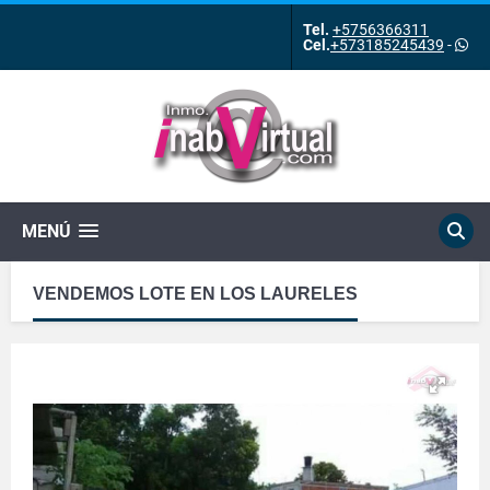
Tel.
+5756366311
Cel.
+573185245439
-
MENÚ
VENDEMOS LOTE EN LOS LAURELES