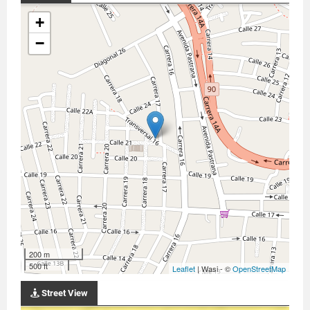
+
−
200 m
500 ft
Leaflet
| Wasi - ©
OpenStreetMap
Street View