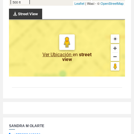
500 ft
Leaflet
| Wasi - ©
OpenStreetMap
Street View
Ver Ubicación
en
street
view
SANDRA M OLARTE