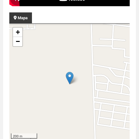
Mapa
+
−
200 m