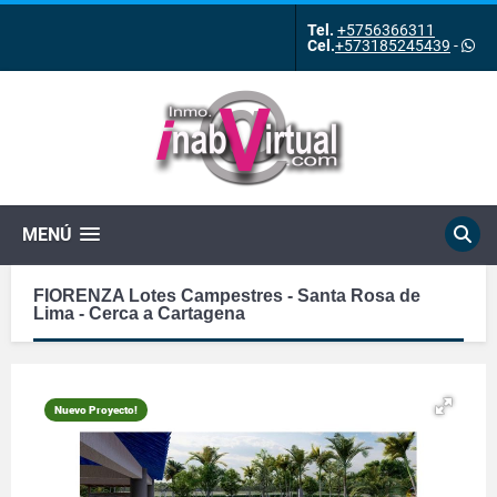
Tel.
+5756366311
Cel.
+573185245439
-
MENÚ
FIORENZA Lotes Campestres - Santa Rosa de
Lima - Cerca a Cartagena
Nuevo Proyecto!