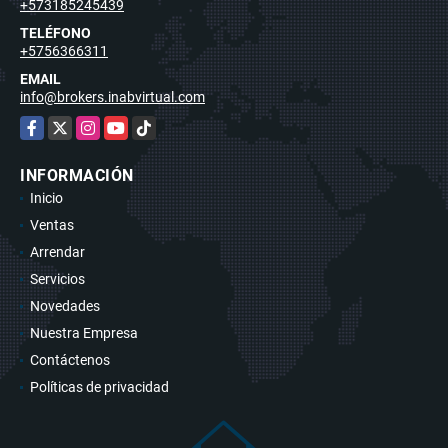
+573185245439
TELÉFONO
+5756366311
EMAIL
info@brokers.inabvirtual.com
Facebook
X
Instagram
YouTube
TikTok
INFORMACIÓN
Inicio
Ventas
Arrendar
Servicios
Novedades
Nuestra Empresa
Contáctenos
Políticas de privacidad