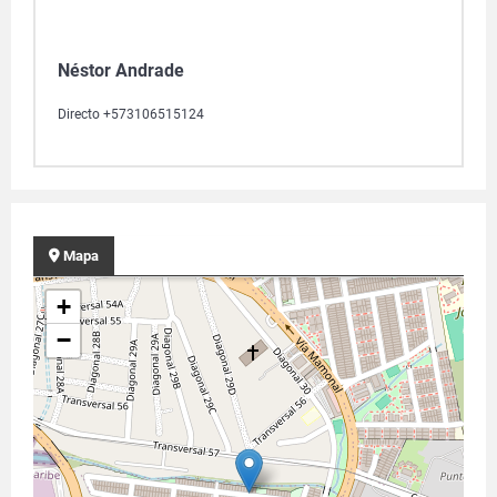
Néstor Andrade
Directo +573106515124
Mapa
+
−