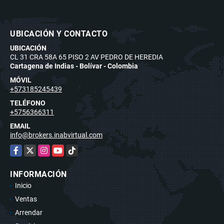
UBICACIÓN Y CONTACTO
UBICACIÓN
CL 31 CRA 58A 65 PISO 2 AV PEDRO DE HEREDIA
Cartagena de Indias - Bolívar - Colombia
MÓVIL
+573185245439
TELÉFONO
+5756366311
EMAIL
info@brokers.inabvirtual.com
Facebook
X
Instagram
YouTube
TikTok
INFORMACIÓN
Inicio
Ventas
Arrendar