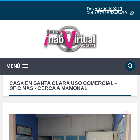
Tel.
+5756366311
Cel.
+573185245439
-
MENÚ
CASA EN SANTA CLARA USO COMERCIAL -
OFICINAS - CERCA A MAMONAL