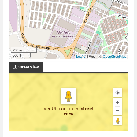
200 m
500 ft
Leaflet
| Wasi - ©
OpenStreetMap
Street View
Ver Ubicación
en
street
view