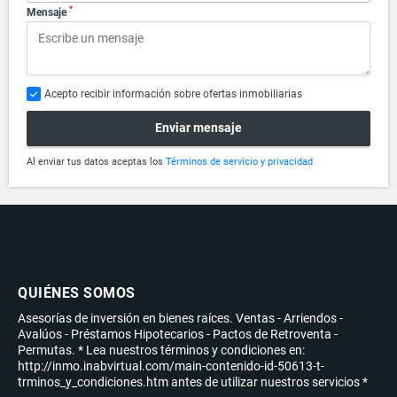
*
Mensaje
Acepto recibir información sobre ofertas inmobiliarias
Enviar mensaje
Al enviar tus datos aceptas los
Términos de servicio y privacidad
QUIÉNES SOMOS
Asesorías de inversión en bienes raíces. Ventas - Arriendos -
Avalúos - Préstamos Hipotecarios - Pactos de Retroventa -
Permutas. * Lea nuestros términos y condiciones en:
http://inmo.inabvirtual.com/main-contenido-id-50613-t-
trminos_y_condiciones.htm antes de utilizar nuestros servicios *