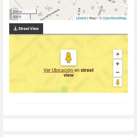
200 m
500 ft
Leaflet
| Wasi - ©
OpenStreetMap
Street View
Ver Ubicación
en
street
view