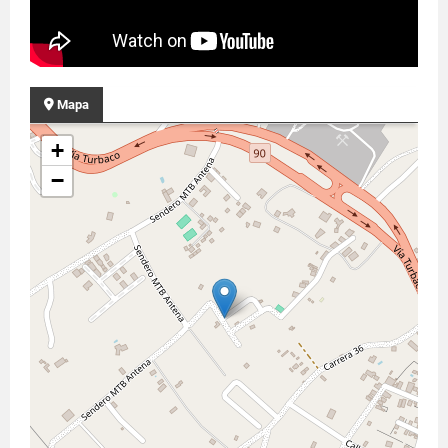
Mapa
+
−