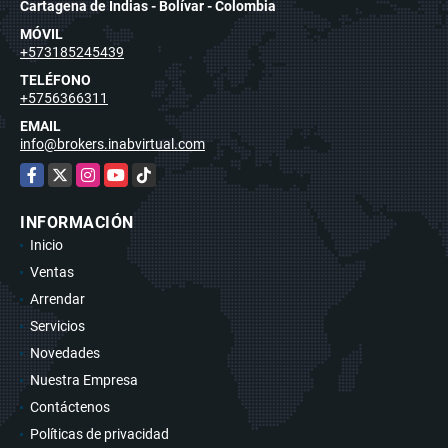
Cartagena de Indias - Bolívar - Colombia
MÓVIL
+573185245439
TELÉFONO
+5756366311
EMAIL
info@brokers.inabvirtual.com
Facebook
X
Instagram
YouTube
TikTok
INFORMACIÓN
Inicio
Ventas
Arrendar
Servicios
Novedades
Nuestra Empresa
Contáctenos
Políticas de privacidad