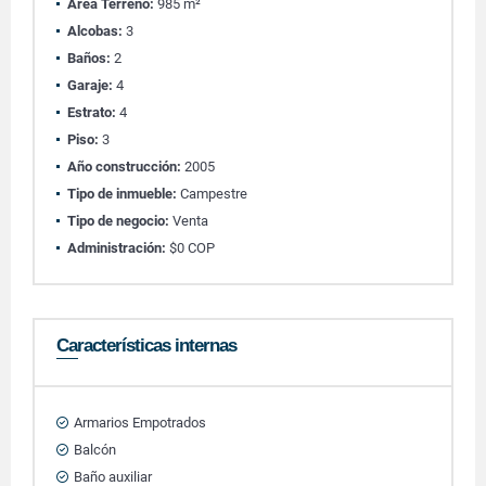
Área Terreno:
985 m²
Alcobas:
3
Baños:
2
Garaje:
4
Estrato:
4
Piso:
3
Año construcción:
2005
Tipo de inmueble:
Campestre
Tipo de negocio:
Venta
Administración:
$0 COP
Características internas
Armarios Empotrados
Balcón
Baño auxiliar