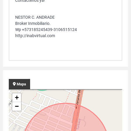
Contáctenos ya!
NESTOR C. ANDRADE
Broker Inmobiliario.
Wp +573185245439-3106515124
http://inabvirtual.com
Mapa
+
−