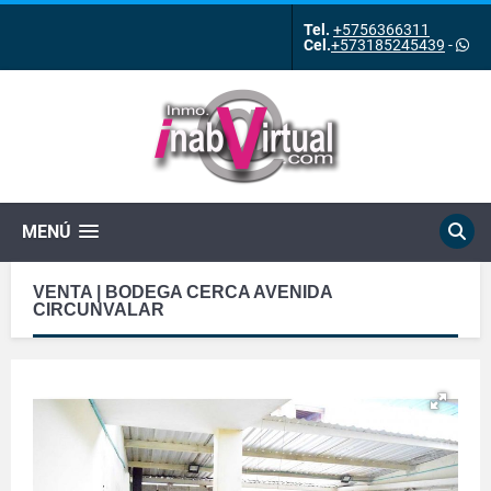
Tel.
+5756366311
Cel.
+573185245439
-
MENÚ
VENTA | BODEGA CERCA AVENIDA
CIRCUNVALAR