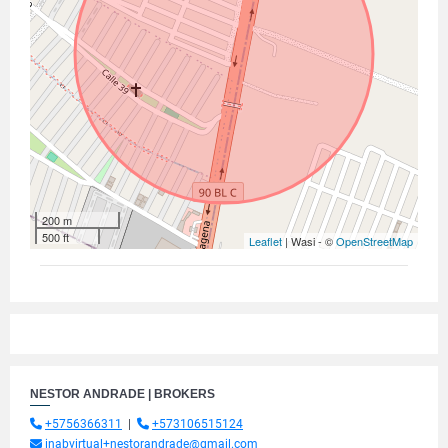
200 m
500 ft
Leaflet
| Wasi - ©
OpenStreetMap
NESTOR ANDRADE | BROKERS
+5756366311
|
+573106515124
inabvirtual+nestorandrade@gmail.com