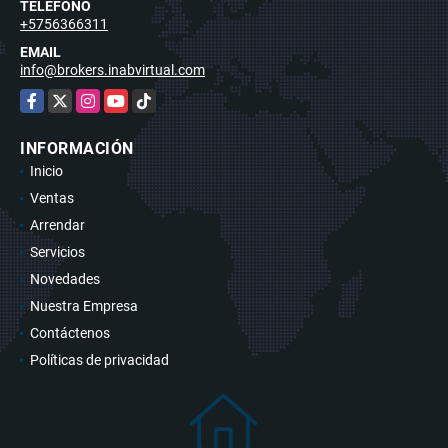
TELÉFONO
+5756366311
EMAIL
info@brokers.inabvirtual.com
Facebook
X
Instagram
YouTube
TikTok
INFORMACIÓN
Inicio
Ventas
Arrendar
Servicios
Novedades
Nuestra Empresa
Contáctenos
Políticas de privacidad