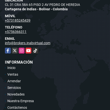
UBICACIÓN
CL 31 CRA 58A 65 PISO 2 AV PEDRO DE HEREDIA
Cartagena de Indias - Bolívar - Colombia
MÓVIL
+573185245439
TELÉFONO
+5756366311
EMAIL
info@brokers.inabvirtual.com
Facebook
X
Instagram
YouTube
TikTok
INFORMACIÓN
Inicio
Ventas
Arrendar
Servicios
Novedades
Nuestra Empresa
Contáctenos