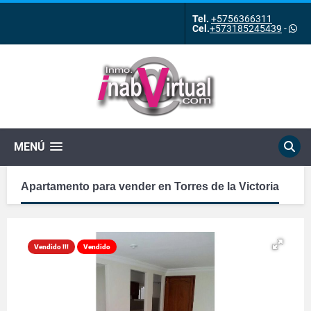
Tel.
+5756366311
Cel.
+573185245439
-
MENÚ
Apartamento para vender en Torres de la Victoria
Vendido !!!
Vendido