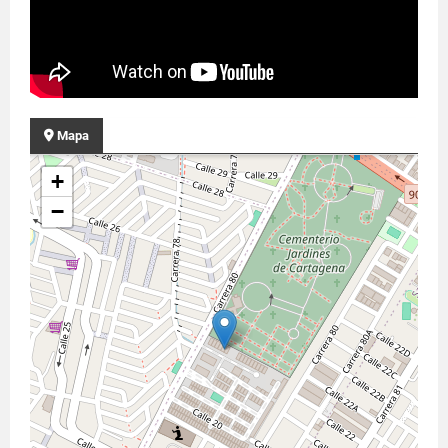
Mapa
+
−