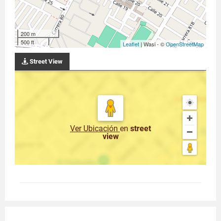
200 m
500 ft
Leaflet
| Wasi - ©
OpenStreetMap
Street View
Ver Ubicación
en
street
view