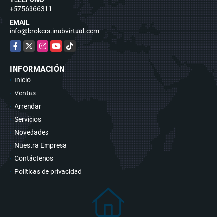
+5756366311
EMAIL
info@brokers.inabvirtual.com
Facebook
X
Instagram
YouTube
TikTok
INFORMACIÓN
Inicio
Ventas
Arrendar
Servicios
Novedades
Nuestra Empresa
Contáctenos
Políticas de privacidad