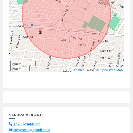
200 m
500 ft
Leaflet
| Wasi - ©
OpenStreetMap
SANDRA M OLARTE
+573028460136
satyolarte@gmail.com