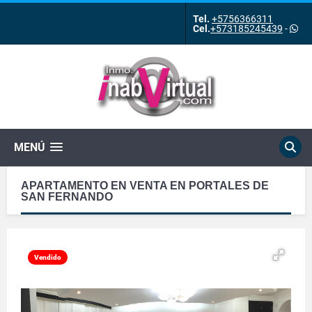
Tel.
+5756366311
Cel.
+573185245439
-
MENÚ
APARTAMENTO EN VENTA EN PORTALES DE
SAN FERNANDO
Vendido