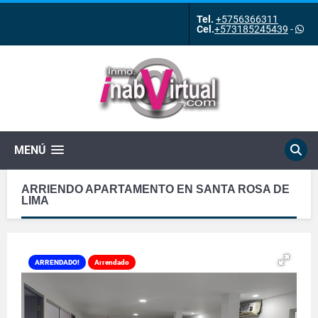
Tel.
+5756366311
Cel.
+573185245439
-
MENÚ
ARRIENDO APARTAMENTO EN SANTA ROSA DE
LIMA
ARRENDADO!
Arrendado