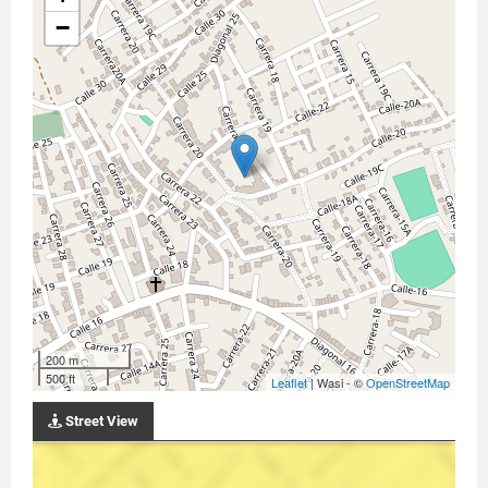
−
200 m
500 ft
Leaflet
| Wasi - ©
OpenStreetMap
Street View